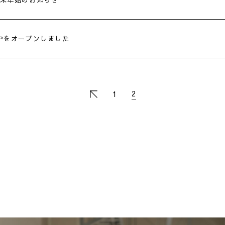
Pをオープンしました
2
1
<